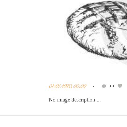
m
01/01/1970, 00:00
No image description ...