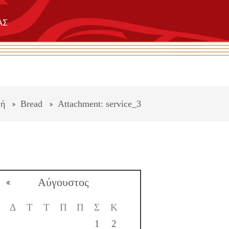
ΑΣ
κή
Bread
Attachment: service_3
Αύγουστος
Δ
Τ
Τ
Π
Π
Σ
Κ
1
2