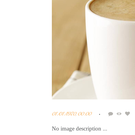
m
01/01/1970, 00:00
No image description ...