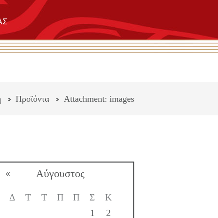
ΑΣ
ή
Προϊόντα
Attachment: images
Αύγουστος
Δ
Τ
Τ
Π
Π
Σ
Κ
1
2